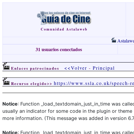
Comunidad Astalaweb
Astalaw
31 usuarios conectados
<<Volver
-
Principal
Enlaces patrocinados
https://www.ssla.co.uk/speech-r
Recurso elegido>>