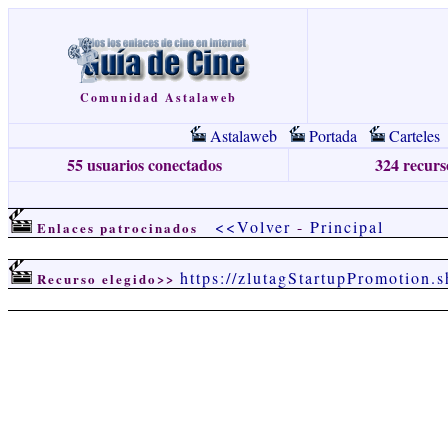
Comunidad Astalaweb
Astalaweb
Portada
Carteles
55 usuarios conectados
324 recurso
<<Volver
-
Principal
Enlaces patrocinados
https://zlutagStartupPromotion.
Recurso elegido>>