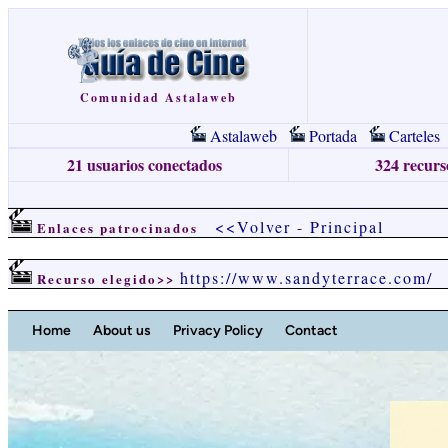
Comunidad Astalaweb
Astalaweb
Portada
Carteles
21 usuarios conectados
324 recurso
<<Volver
-
Principal
Enlaces patrocinados
https://www.sandyterrace.com/
Recurso elegido>>