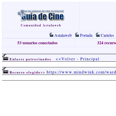
Comunidad Astalaweb
Astalaweb
Portada
Carteles
53 usuarios conectados
324 recurso
<<Volver
-
Principal
Enlaces patrocinados
https://www.mindwink.com/ward
Recurso elegido>>