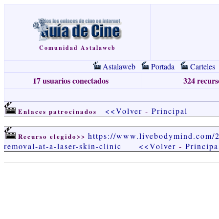
Comunidad Astalaweb
Astalaweb
Portada
Carteles
17 usuarios conectados
324 recurso
<<Volver
-
Principal
Enlaces patrocinados
https://www.livebodymind.com/2
Recurso elegido>>
removal-at-a-laser-skin-clinic
<<Volver
-
Principa