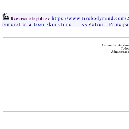
https://www.livebodymind.com/2
Recurso elegido>>
removal-at-a-laser-skin-clinic
<<Volver
-
Principa
Comunidad Astalawe
Todos
Administrado