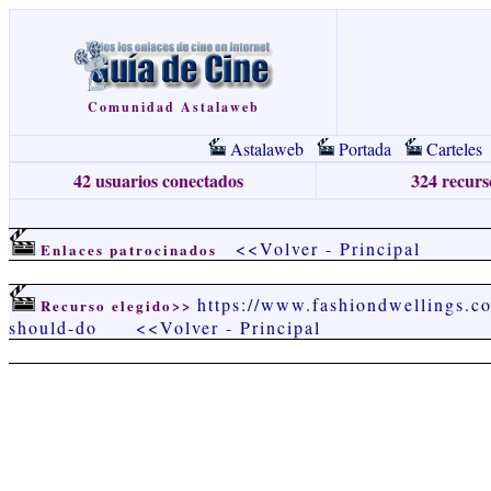
Comunidad Astalaweb
Astalaweb
Portada
Carteles
42 usuarios conectados
324 recurso
<<Volver
-
Principal
Enlaces patrocinados
https://www.fashiondwellings.co
Recurso elegido>>
should-do
<<Volver
-
Principal