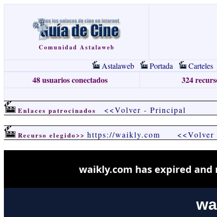
Comunidad Astalaweb
Astalaweb
Portada
Carteles
48 usuarios conectados
324 recurso
<<Volver
-
Principal
Enlaces patrocinados
https://waikly.com
<<Volver
Recurso elegido>>