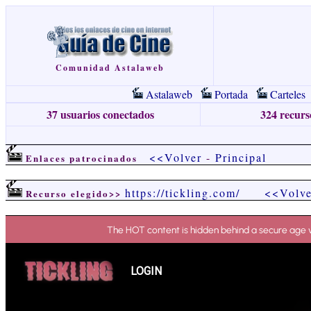
Comunidad Astalaweb
Astalaweb
Portada
Carteles
37 usuarios conectados
324 recurso
<<Volver
-
Principal
Enlaces patrocinados
https://tickling.com/
<<Volve
Recurso elegido>>