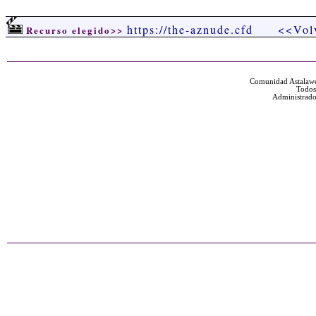
https://the-aznude.cfd
<<Vol
Recurso elegido>>
Comunidad Astalawe
Todos
Administrado