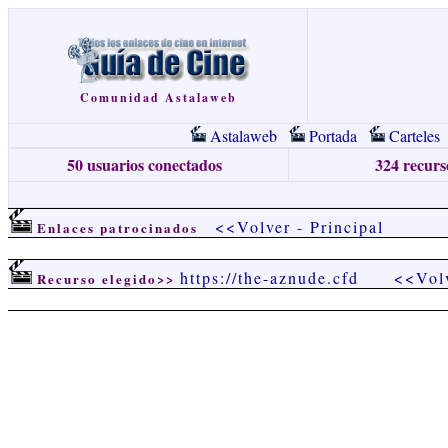
Comunidad Astalaweb
Astalaweb
Portada
Carteles
50 usuarios conectados
324 recurso
<<Volver
-
Principal
Enlaces patrocinados
https://the-aznude.cfd
<<Vol
Recurso elegido>>