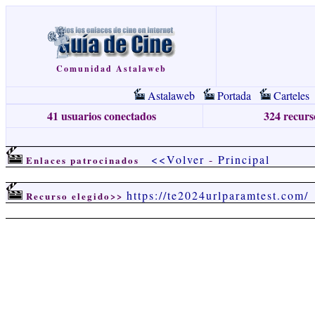
Comunidad Astalaweb
Astalaweb
Portada
Carteles
41 usuarios conectados
324 recurso
<<Volver
-
Principal
Enlaces patrocinados
https://te2024urlparamtest.com/
Recurso elegido>>