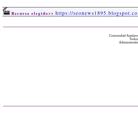
https://seonews1895.blogspot.c
Recurso elegido>>
Comunidad Astalawe
Todos
Administrado