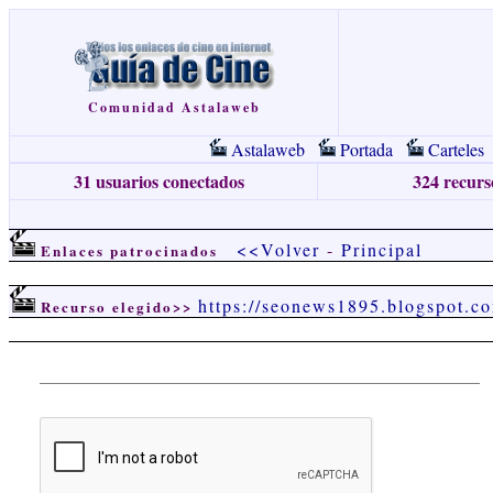
Comunidad Astalaweb
Astalaweb
Portada
Carteles
31 usuarios conectados
324 recurso
<<Volver
-
Principal
Enlaces patrocinados
https://seonews1895.blogspot.c
Recurso elegido>>