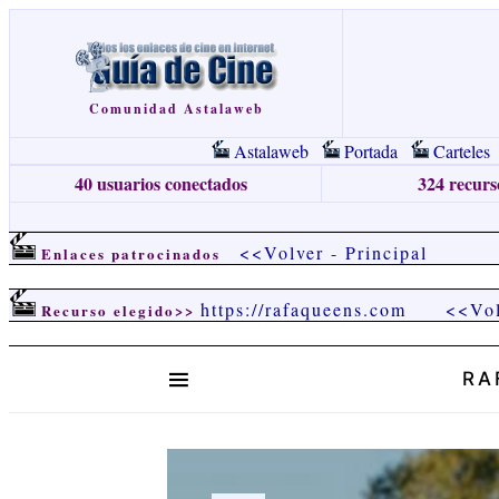
Comunidad Astalaweb
Astalaweb
Portada
Carteles
40 usuarios conectados
324 recurso
<<Volver
-
Principal
Enlaces patrocinados
https://rafaqueens.com
<<Vol
Recurso elegido>>