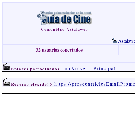
Comunidad Astalaweb
Astalaw
32 usuarios conectados
<<Volver
-
Principal
Enlaces patrocinados
https://proseoarticlesEmailProm
Recurso elegido>>