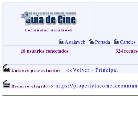
Comunidad Astalaweb
Astalaweb
Portada
Carteles
18 usuarios conectados
324 recurso
<<Volver
-
Principal
Enlaces patrocinados
https://propertyincomeaccountan
Recurso elegido>>