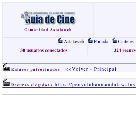
Comunidad Astalaweb
Astalaweb
Portada
Carteles
30 usuarios conectados
324 recurso
<<Volver
-
Principal
Enlaces patrocinados
https://penyuluhanmandalawaluy
Recurso elegido>>