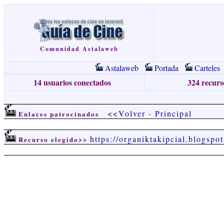
Comunidad Astalaweb
Astalaweb
Portada
Carteles
14 usuarios conectados
324 recurso
<<Volver
-
Principal
Enlaces patrocinados
https://organiktakipcial.blogspo
Recurso elegido>>