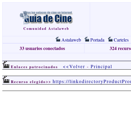
Comunidad Astalaweb
Astalaweb
Portada
Carteles
33 usuarios conectados
324 recurso
<<Volver
-
Principal
Enlaces patrocinados
https://linkodirectoryProductPr
Recurso elegido>>