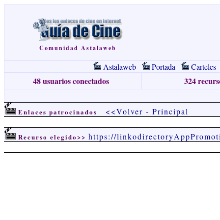
Comunidad Astalaweb
Astalaweb
Portada
Carteles
48 usuarios conectados
324 recurso
<<Volver
-
Principal
Enlaces patrocinados
https://linkodirectoryAppPromot
Recurso elegido>>