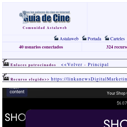
Comunidad Astalaweb
Astalaweb
Portada
Carteles
40 usuarios conectados
324 recurso
<<Volver
-
Principal
Enlaces patrocinados
https://linkanewsDigitalMarket
Recurso elegido>>