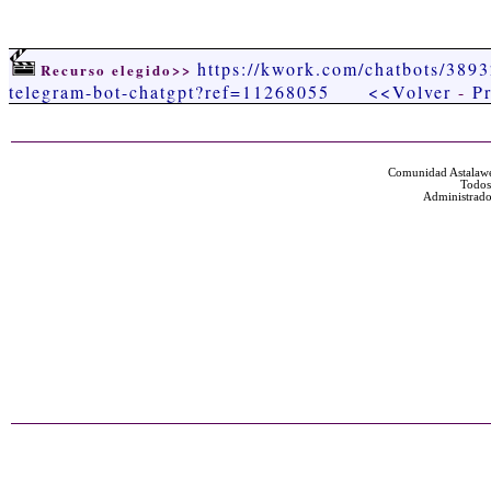
https://kwork.com/chatbots/3893
Recurso elegido>>
telegram-bot-chatgpt?ref=11268055
<<Volver
-
Pr
Comunidad Astalawe
Todos
Administrado