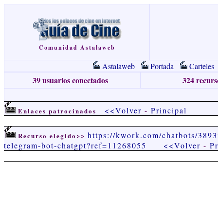
Comunidad Astalaweb
Astalaweb
Portada
Carteles
39 usuarios conectados
324 recurso
<<Volver
-
Principal
Enlaces patrocinados
https://kwork.com/chatbots/3893
Recurso elegido>>
telegram-bot-chatgpt?ref=11268055
<<Volver
-
Pr