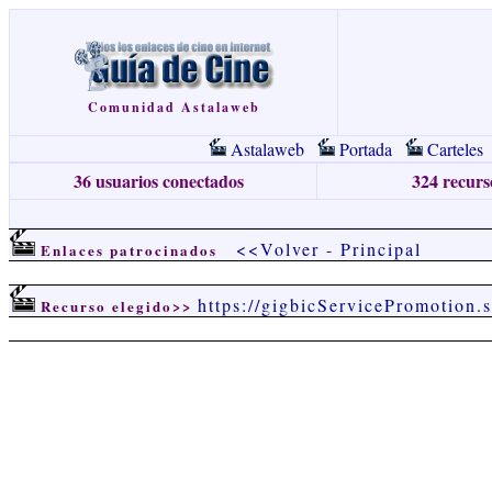
Comunidad Astalaweb
Astalaweb
Portada
Carteles
36 usuarios conectados
324 recurso
<<Volver
-
Principal
Enlaces patrocinados
https://gigbicServicePromotion.
Recurso elegido>>