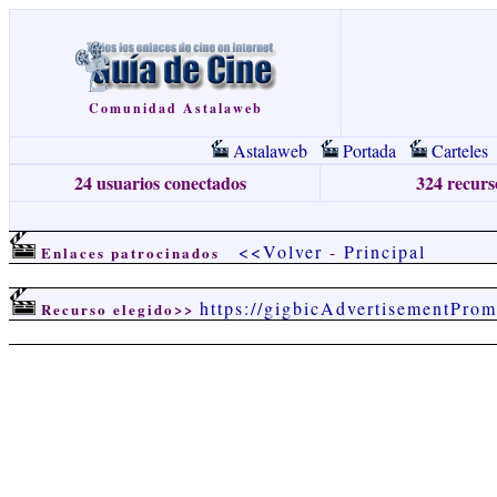
Comunidad Astalaweb
Astalaweb
Portada
Carteles
24 usuarios conectados
324 recurso
<<Volver
-
Principal
Enlaces patrocinados
https://gigbicAdvertisementProm
Recurso elegido>>