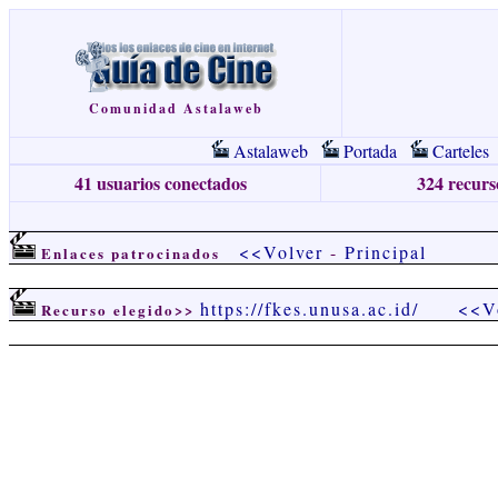
Comunidad Astalaweb
Astalaweb
Portada
Carteles
41 usuarios conectados
324 recurso
<<Volver
-
Principal
Enlaces patrocinados
https://fkes.unusa.ac.id/
<<V
Recurso elegido>>