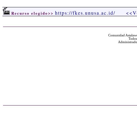
https://fkes.unusa.ac.id/
<<V
Recurso elegido>>
Comunidad Astalawe
Todos
Administrado