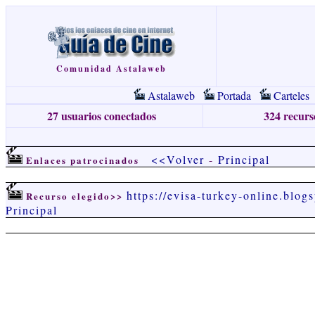
Comunidad Astalaweb
Astalaweb
Portada
Carteles
27 usuarios conectados
324 recurso
<<Volver
-
Principal
Enlaces patrocinados
https://evisa-turkey-online.blog
Recurso elegido>>
Principal