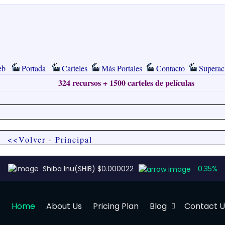
eb
Portada
Carteles
Más Portales
Contacto
Superac
324 recursos + 1500 carteles de películas
<<Volver
-
Principal