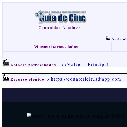
Comunidad Astalaweb
Astalaw
39 usuarios conectados
<<Volver
-
Principal
Enlaces patrocinados
https://counterfeitusdtapp.com
Recurso elegido>>