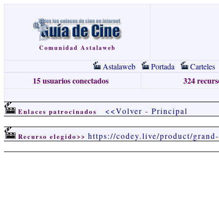
Comunidad Astalaweb
Astalaweb
Portada
Carteles
15 usuarios conectados
324 recurso
<<Volver
-
Principal
Enlaces patrocinados
https://codey.live/product/grand
Recurso elegido>>