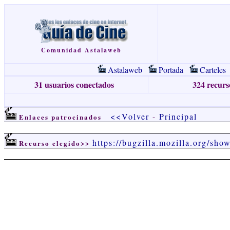
Comunidad Astalaweb
Astalaweb
Portada
Carteles
31 usuarios conectados
324 recurso
<<Volver
-
Principal
Enlaces patrocinados
https://bugzilla.mozilla.org/sh
Recurso elegido>>