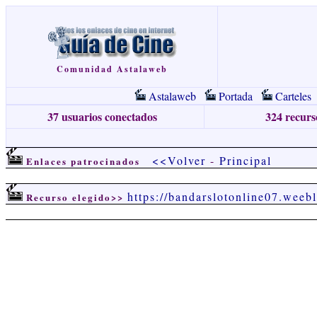
Comunidad Astalaweb
Astalaweb
Portada
Carteles
37 usuarios conectados
324 recurso
<<Volver
-
Principal
Enlaces patrocinados
https://bandarslotonline07.weeb
Recurso elegido>>