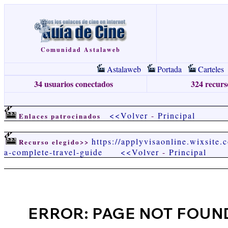
Comunidad Astalaweb
Astalaweb
Portada
Carteles
34 usuarios conectados
324 recurso
<<Volver
-
Principal
Enlaces patrocinados
https://applyvisaonline.wixsite.
Recurso elegido>>
a-complete-travel-guide
<<Volver
-
Principal