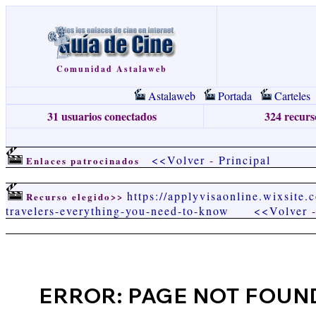
Comunidad Astalaweb
Astalaweb
Portada
Carteles
31 usuarios conectados
324 recurso
<<Volver
-
Principal
Enlaces patrocinados
https://applyvisaonline.wixsite.c
Recurso elegido>>
travelers-everything-you-need-to-know
<<Volver