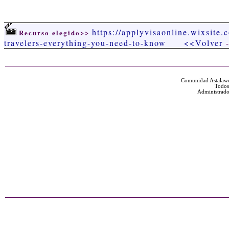
https://applyvisaonline.wixsite.c
Recurso elegido>>
travelers-everything-you-need-to-know
<<Volver
Comunidad Astalawe
Todos
Administrado