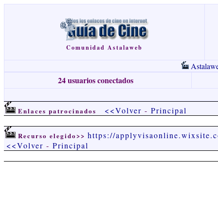
Comunidad Astalaweb
Astalaw
24 usuarios conectados
<<Volver
-
Principal
Enlaces patrocinados
https://applyvisaonline.wixsite.
Recurso elegido>>
<<Volver
-
Principal