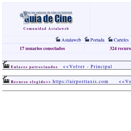
Comunidad Astalaweb
Astalaweb
Portada
Carteles
17 usuarios conectados
324 recurso
<<Volver
-
Principal
Enlaces patrocinados
https://airporttaxis.com
<<Vo
Recurso elegido>>