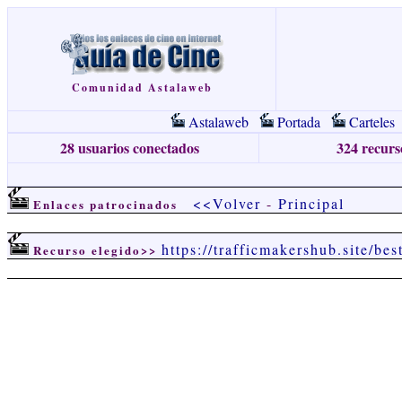
Comunidad Astalaweb
Astalaweb
Portada
Carteles
28 usuarios conectados
324 recurso
<<Volver
-
Principal
Enlaces patrocinados
https://trafficmakershub.site/be
Recurso elegido>>