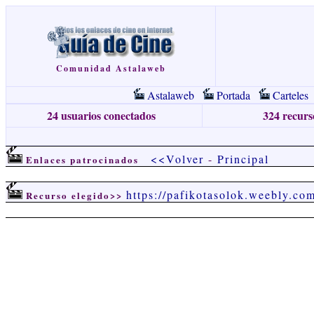
Comunidad Astalaweb
Astalaweb
Portada
Carteles
24 usuarios conectados
324 recurso
<<Volver
-
Principal
Enlaces patrocinados
https://pafikotasolok.weebly.co
Recurso elegido>>