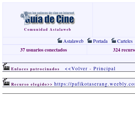
Comunidad Astalaweb
Astalaweb
Portada
Carteles
37 usuarios conectados
324 recurso
<<Volver
-
Principal
Enlaces patrocinados
https://pafikotaserang.weebly.c
Recurso elegido>>