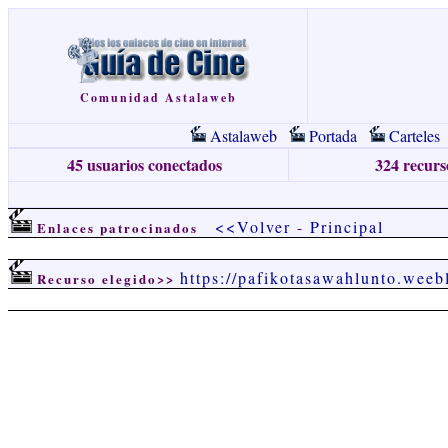
Comunidad Astalaweb
Astalaweb
Portada
Carteles
45 usuarios conectados
324 recurso
<<Volver
-
Principal
Enlaces patrocinados
https://pafikotasawahlunto.weeb
Recurso elegido>>