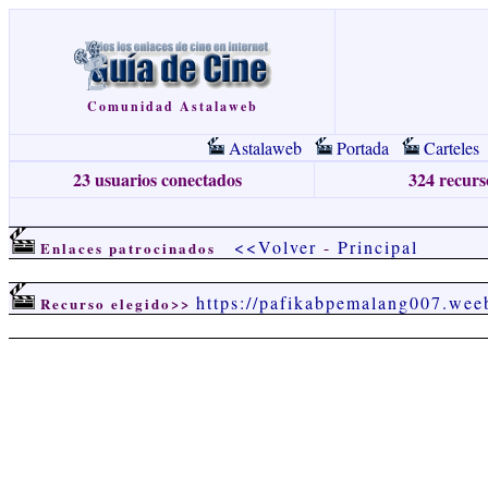
Comunidad Astalaweb
Astalaweb
Portada
Carteles
23 usuarios conectados
324 recurso
<<Volver
-
Principal
Enlaces patrocinados
https://pafikabpemalang007.wee
Recurso elegido>>