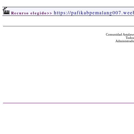
https://pafikabpemalang007.wee
Recurso elegido>>
Comunidad Astalawe
Todos
Administrado