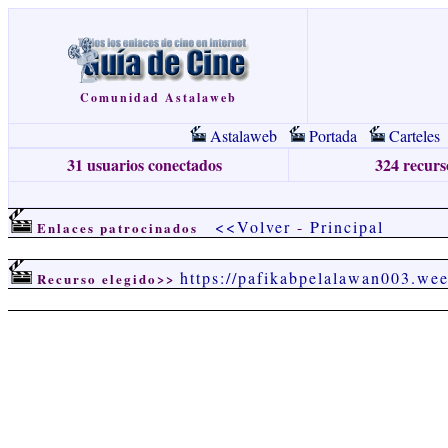
Comunidad Astalaweb
Astalaweb
Portada
Carteles
31 usuarios conectados
324 recurso
<<Volver
-
Principal
Enlaces patrocinados
https://pafikabpelalawan003.we
Recurso elegido>>