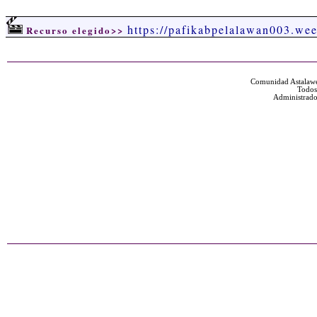
https://pafikabpelalawan003.we
Recurso elegido>>
Comunidad Astalawe
Todos
Administrado