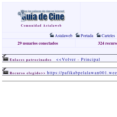
Comunidad Astalaweb
Astalaweb
Portada
Carteles
29 usuarios conectados
324 recurso
<<Volver
-
Principal
Enlaces patrocinados
https://pafikabpelalawan001.we
Recurso elegido>>