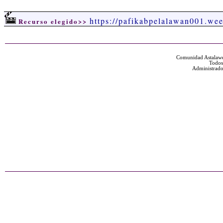
https://pafikabpelalawan001.we
Recurso elegido>>
Comunidad Astalawe
Todos
Administrado