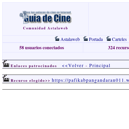
Comunidad Astalaweb
Astalaweb
Portada
Carteles
58 usuarios conectados
324 recurso
<<Volver
-
Principal
Enlaces patrocinados
https://pafikabpangandaran011.
Recurso elegido>>