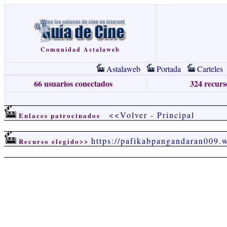
Comunidad Astalaweb
Astalaweb
Portada
Carteles
66 usuarios conectados
324 recurso
<<Volver
-
Principal
Enlaces patrocinados
https://pafikabpangandaran009.
Recurso elegido>>