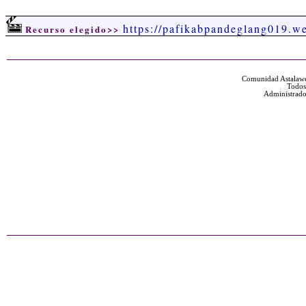
https://pafikabpandeglang019.w
Recurso elegido>>
Comunidad Astalawe
Todos
Administrado