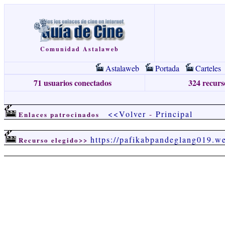
Comunidad Astalaweb
Astalaweb
Portada
Carteles
71 usuarios conectados
324 recurso
<<Volver
-
Principal
Enlaces patrocinados
https://pafikabpandeglang019.w
Recurso elegido>>