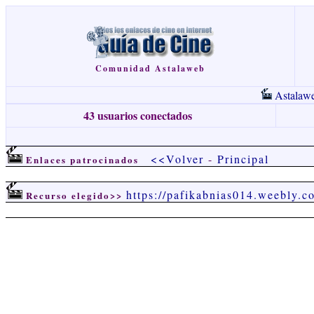
Comunidad Astalaweb
Astalaw
43 usuarios conectados
<<Volver
-
Principal
Enlaces patrocinados
https://pafikabnias014.weebly.c
Recurso elegido>>