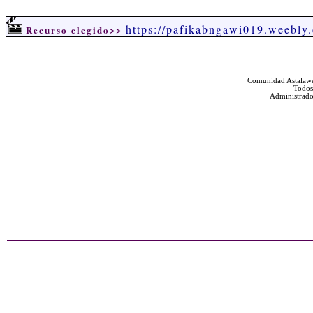
https://pafikabngawi019.weebly
Recurso elegido>>
Comunidad Astalawe
Todos
Administrado