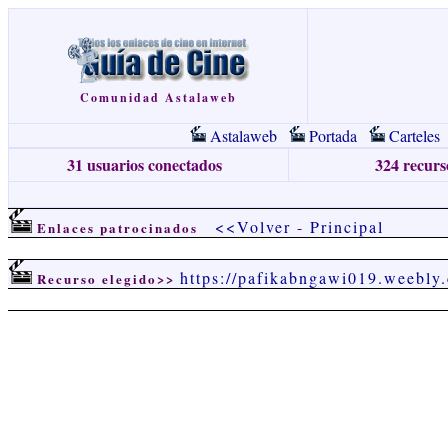
Comunidad Astalaweb
Astalaweb
Portada
Carteles
31 usuarios conectados
324 recurso
<<Volver
-
Principal
Enlaces patrocinados
https://pafikabngawi019.weebly
Recurso elegido>>