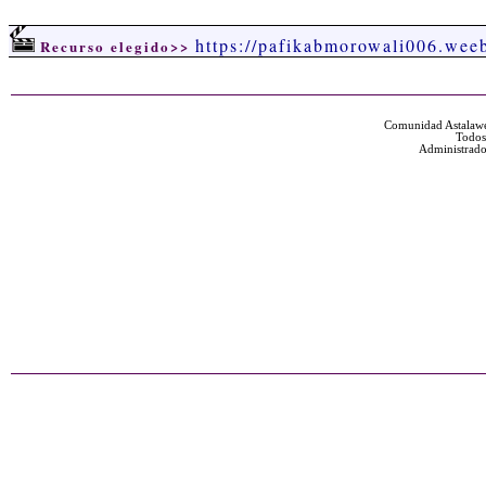
https://pafikabmorowali006.wee
Recurso elegido>>
Comunidad Astalawe
Todos
Administrado