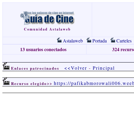
Comunidad Astalaweb
Astalaweb
Portada
Carteles
13 usuarios conectados
324 recurso
<<Volver
-
Principal
Enlaces patrocinados
https://pafikabmorowali006.wee
Recurso elegido>>