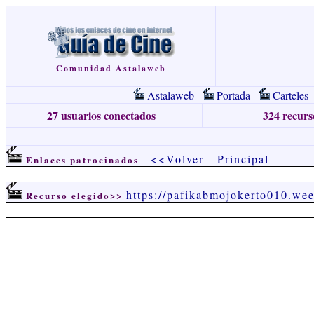
Comunidad Astalaweb
Astalaweb
Portada
Carteles
27 usuarios conectados
324 recurso
<<Volver
-
Principal
Enlaces patrocinados
https://pafikabmojokerto010.we
Recurso elegido>>