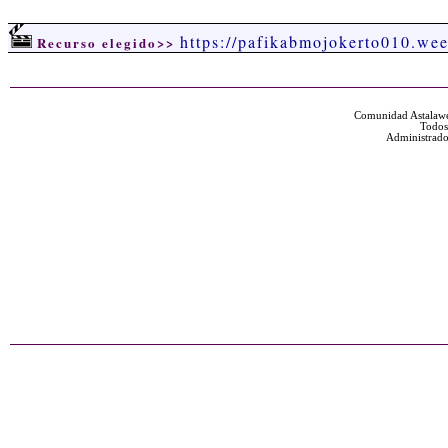
https://pafikabmojokerto010.we
Recurso elegido>>
Comunidad Astalawe
Todos
Administrado