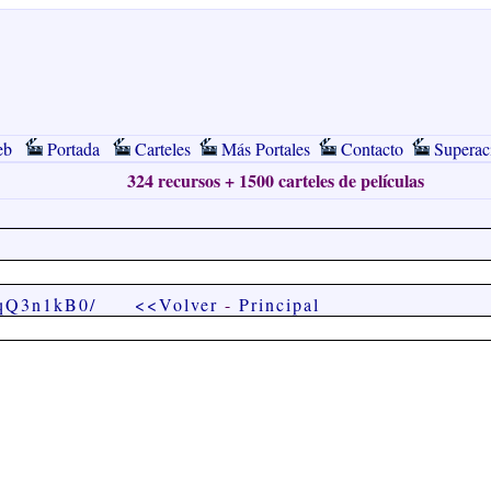
eb
Portada
Carteles
Más Portales
Contacto
Superac
324 recursos + 1500 carteles de películas
3-qQ3n1kB0/
<<Volver
-
Principal