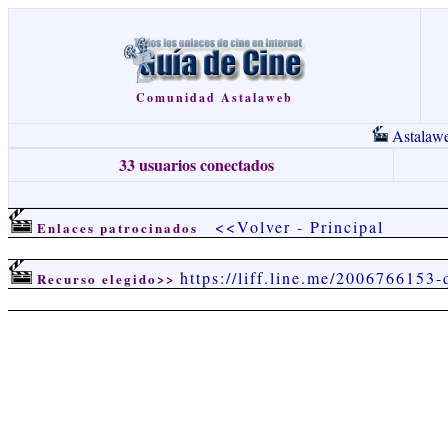
Comunidad Astalaweb
Astalaw
33 usuarios conectados
<<Volver
-
Principal
Enlaces patrocinados
https://liff.line.me/200676615
Recurso elegido>>