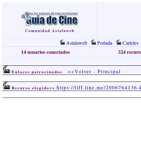
Comunidad Astalaweb
Astalaweb
Portada
Carteles
14 usuarios conectados
324 recurso
<<Volver
-
Principal
Enlaces patrocinados
https://liff.line.me/200676413
Recurso elegido>>