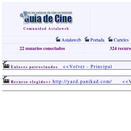
Comunidad Astalaweb
Astalaweb
Portada
Carteles
22 usuarios conectados
324 recurso
<<Volver
-
Principal
Enlaces patrocinados
http://yazd.panikad.com/
<<V
Recurso elegido>>