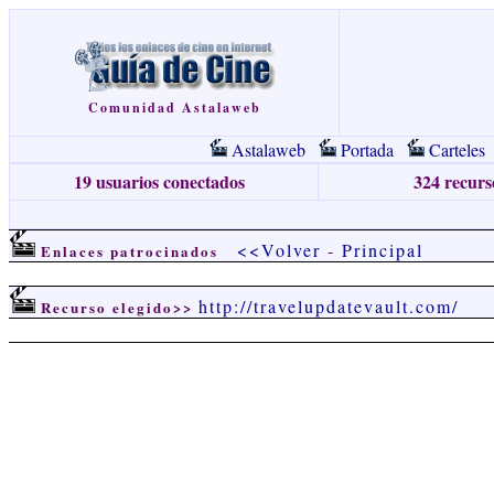
Comunidad Astalaweb
Astalaweb
Portada
Carteles
19 usuarios conectados
324 recurso
<<Volver
-
Principal
Enlaces patrocinados
http://travelupdatevault.com/
Recurso elegido>>